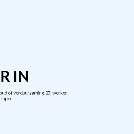
R IN
oud of verduurzaming. Zij werken
rlopen.