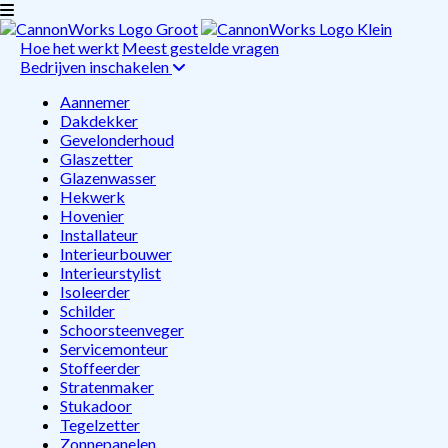
Hoe het werkt
Meest gestelde vragen
Bedrijven inschakelen
Aannemer
Dakdekker
Gevelonderhoud
Glaszetter
Glazenwasser
Hekwerk
Hovenier
Installateur
Interieurbouwer
Interieurstylist
Isoleerder
Schilder
Schoorsteenveger
Servicemonteur
Stoffeerder
Stratenmaker
Stukadoor
Tegelzetter
Zonnepanelen