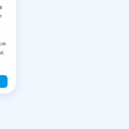
g
t
j de
dt