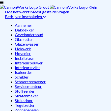
Hoe het werkt
Meest gestelde vragen
Bedrijven inschakelen
Aannemer
Dakdekker
Gevelonderhoud
Glaszetter
Glazenwasser
Hekwerk
Hovenier
Installateur
Interieurbouwer
Interieurstylist
Isoleerder
Schilder
Schoorsteenveger
Servicemonteur
Stoffeerder
Stratenmaker
Stukadoor
Tegelzetter
Zonnepanelen