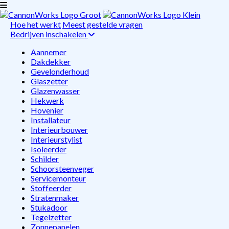
Hoe het werkt
Meest gestelde vragen
Bedrijven inschakelen
Aannemer
Dakdekker
Gevelonderhoud
Glaszetter
Glazenwasser
Hekwerk
Hovenier
Installateur
Interieurbouwer
Interieurstylist
Isoleerder
Schilder
Schoorsteenveger
Servicemonteur
Stoffeerder
Stratenmaker
Stukadoor
Tegelzetter
Zonnepanelen