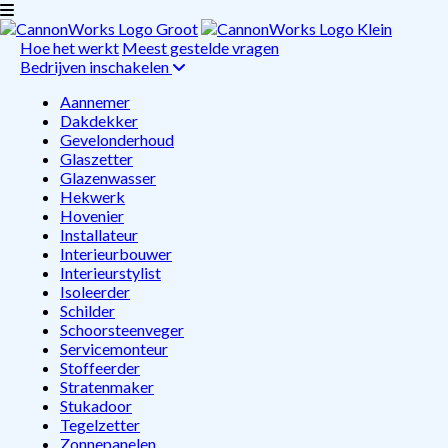
Hoe het werkt
Meest gestelde vragen
Bedrijven inschakelen
Aannemer
Dakdekker
Gevelonderhoud
Glaszetter
Glazenwasser
Hekwerk
Hovenier
Installateur
Interieurbouwer
Interieurstylist
Isoleerder
Schilder
Schoorsteenveger
Servicemonteur
Stoffeerder
Stratenmaker
Stukadoor
Tegelzetter
Zonnepanelen