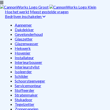
Hoe het werkt
Meest gestelde vragen
Bedrijven inschakelen
Aannemer
Dakdekker
Gevelonderhoud
Glaszetter
Glazenwasser
Hekwerk
Hovenier
Installateur
Interieurbouwer
Interieurstylist
Isoleerder
Schilder
Schoorsteenveger
Servicemonteur
Stoffeerder
Stratenmaker
Stukadoor
Tegelzetter
Zonnepanelen