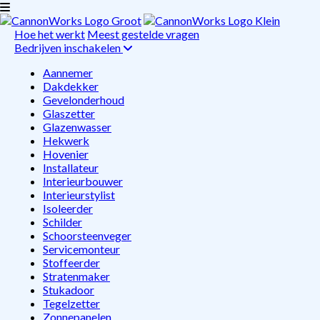
Hoe het werkt
Meest gestelde vragen
Bedrijven inschakelen
Aannemer
Dakdekker
Gevelonderhoud
Glaszetter
Glazenwasser
Hekwerk
Hovenier
Installateur
Interieurbouwer
Interieurstylist
Isoleerder
Schilder
Schoorsteenveger
Servicemonteur
Stoffeerder
Stratenmaker
Stukadoor
Tegelzetter
Zonnepanelen