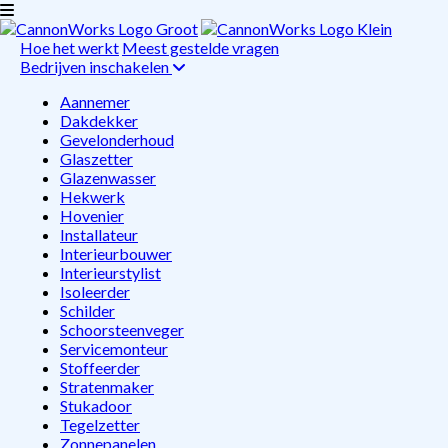
Hoe het werkt
Meest gestelde vragen
Bedrijven inschakelen
Aannemer
Dakdekker
Gevelonderhoud
Glaszetter
Glazenwasser
Hekwerk
Hovenier
Installateur
Interieurbouwer
Interieurstylist
Isoleerder
Schilder
Schoorsteenveger
Servicemonteur
Stoffeerder
Stratenmaker
Stukadoor
Tegelzetter
Zonnepanelen