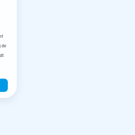
et
j de
dt