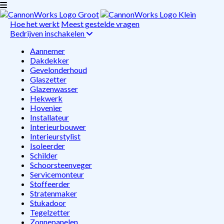
Hoe het werkt
Meest gestelde vragen
Bedrijven inschakelen
Aannemer
Dakdekker
Gevelonderhoud
Glaszetter
Glazenwasser
Hekwerk
Hovenier
Installateur
Interieurbouwer
Interieurstylist
Isoleerder
Schilder
Schoorsteenveger
Servicemonteur
Stoffeerder
Stratenmaker
Stukadoor
Tegelzetter
Zonnepanelen