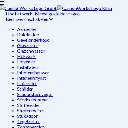
Hoe het werkt
Meest gestelde vragen
Bedrijven inschakelen
Aannemer
Dakdekker
Gevelonderhoud
Glaszetter
Glazenwasser
Hekwerk
Hovenier
Installateur
Interieurbouwer
Interieurstylist
Isoleerder
Schilder
Schoorsteenveger
Servicemonteur
Stoffeerder
Stratenmaker
Stukadoor
Tegelzetter
Zonnepanelen