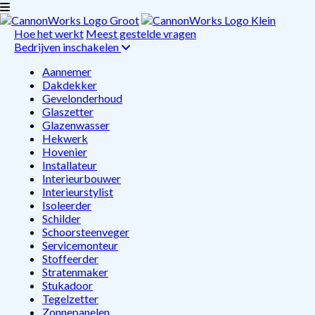
Hoe het werkt
Meest gestelde vragen
Bedrijven inschakelen
Aannemer
Dakdekker
Gevelonderhoud
Glaszetter
Glazenwasser
Hekwerk
Hovenier
Installateur
Interieurbouwer
Interieurstylist
Isoleerder
Schilder
Schoorsteenveger
Servicemonteur
Stoffeerder
Stratenmaker
Stukadoor
Tegelzetter
Zonnepanelen