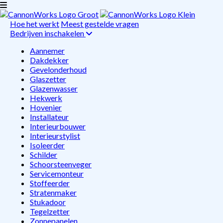
Hoe het werkt
Meest gestelde vragen
Bedrijven inschakelen
Aannemer
Dakdekker
Gevelonderhoud
Glaszetter
Glazenwasser
Hekwerk
Hovenier
Installateur
Interieurbouwer
Interieurstylist
Isoleerder
Schilder
Schoorsteenveger
Servicemonteur
Stoffeerder
Stratenmaker
Stukadoor
Tegelzetter
Zonnepanelen