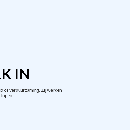
K IN
d of verduurzaming. Zij werken
rlopen.