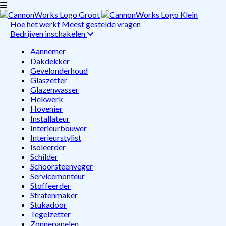
Hoe het werkt
Meest gestelde vragen
Bedrijven inschakelen
Aannemer
Dakdekker
Gevelonderhoud
Glaszetter
Glazenwasser
Hekwerk
Hovenier
Installateur
Interieurbouwer
Interieurstylist
Isoleerder
Schilder
Schoorsteenveger
Servicemonteur
Stoffeerder
Stratenmaker
Stukadoor
Tegelzetter
Zonnepanelen