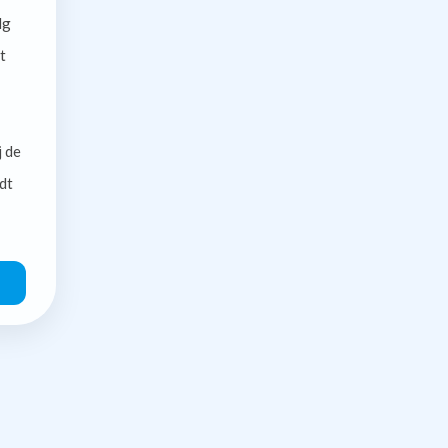
lg
t
j de
dt