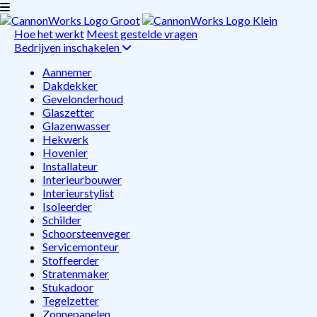
Hoe het werkt
Meest gestelde vragen
Bedrijven inschakelen
Aannemer
Dakdekker
Gevelonderhoud
Glaszetter
Glazenwasser
Hekwerk
Hovenier
Installateur
Interieurbouwer
Interieurstylist
Isoleerder
Schilder
Schoorsteenveger
Servicemonteur
Stoffeerder
Stratenmaker
Stukadoor
Tegelzetter
Zonnepanelen