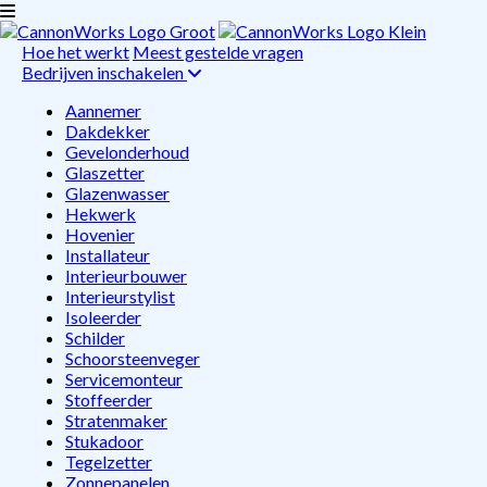
Hoe het werkt
Meest gestelde vragen
Bedrijven inschakelen
Aannemer
Dakdekker
Gevelonderhoud
Glaszetter
Glazenwasser
Hekwerk
Hovenier
Installateur
Interieurbouwer
Interieurstylist
Isoleerder
Schilder
Schoorsteenveger
Servicemonteur
Stoffeerder
Stratenmaker
Stukadoor
Tegelzetter
Zonnepanelen