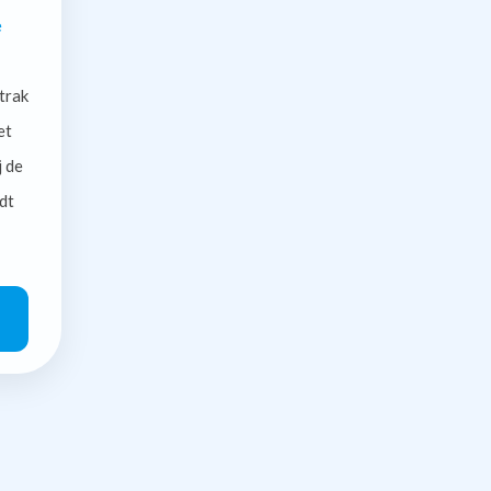
e
trak
et
j de
dt