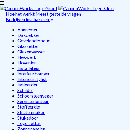
Hoe het werkt
Meest gestelde vragen
Bedrijven inschakelen
Aannemer
Dakdekker
Gevelonderhoud
Glaszetter
Glazenwasser
Hekwerk
Hovenier
Installateur
Interieurbouwer
Interieurstylist
Isoleerder
Schilder
Schoorsteenveger
Servicemonteur
Stoffeerder
Stratenmaker
Stukadoor
Tegelzetter
Zonnepanelen