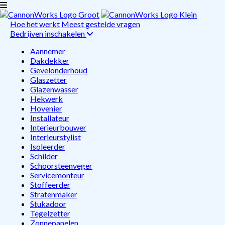
Hoe het werkt
Meest gestelde vragen
Bedrijven inschakelen
Aannemer
Dakdekker
Gevelonderhoud
Glaszetter
Glazenwasser
Hekwerk
Hovenier
Installateur
Interieurbouwer
Interieurstylist
Isoleerder
Schilder
Schoorsteenveger
Servicemonteur
Stoffeerder
Stratenmaker
Stukadoor
Tegelzetter
Zonnepanelen