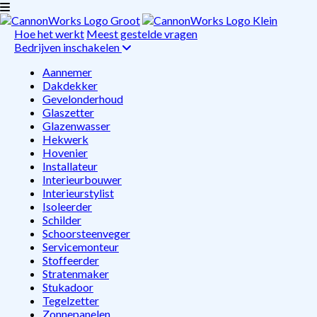
Hoe het werkt
Meest gestelde vragen
Bedrijven inschakelen
Aannemer
Dakdekker
Gevelonderhoud
Glaszetter
Glazenwasser
Hekwerk
Hovenier
Installateur
Interieurbouwer
Interieurstylist
Isoleerder
Schilder
Schoorsteenveger
Servicemonteur
Stoffeerder
Stratenmaker
Stukadoor
Tegelzetter
Zonnepanelen