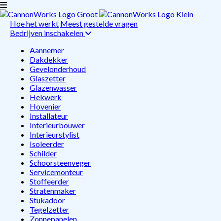
Hoe het werkt
Meest gestelde vragen
Bedrijven inschakelen
Aannemer
Dakdekker
Gevelonderhoud
Glaszetter
Glazenwasser
Hekwerk
Hovenier
Installateur
Interieurbouwer
Interieurstylist
Isoleerder
Schilder
Schoorsteenveger
Servicemonteur
Stoffeerder
Stratenmaker
Stukadoor
Tegelzetter
Zonnepanelen