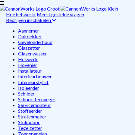
Hoe het werkt
Meest gestelde vragen
Bedrijven inschakelen
Aannemer
Dakdekker
Gevelonderhoud
Glaszetter
Glazenwasser
Hekwerk
Hovenier
Installateur
Interieurbouwer
Interieurstylist
Isoleerder
Schilder
Schoorsteenveger
Servicemonteur
Stoffeerder
Stratenmaker
Stukadoor
Tegelzetter
Zonnepanelen