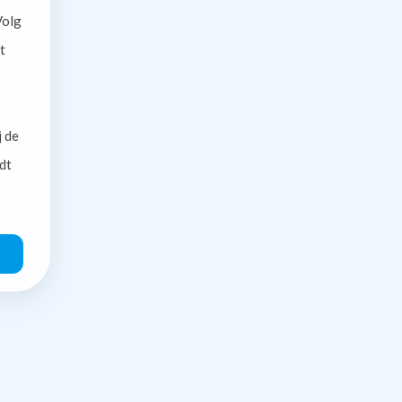
olg
t
j de
dt