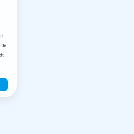
et
j de
dt