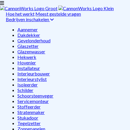
Hoe het werkt
Meest gestelde vragen
Bedrijven inschakelen
Aannemer
Dakdekker
Gevelonderhoud
Glaszetter
Glazenwasser
Hekwerk
Hovenier
Installateur
Interieurbouwer
Interieurstylist
Isoleerder
Schilder
Schoorsteenveger
Servicemonteur
Stoffeerder
Stratenmaker
Stukadoor
Tegelzetter
Zonnepanelen