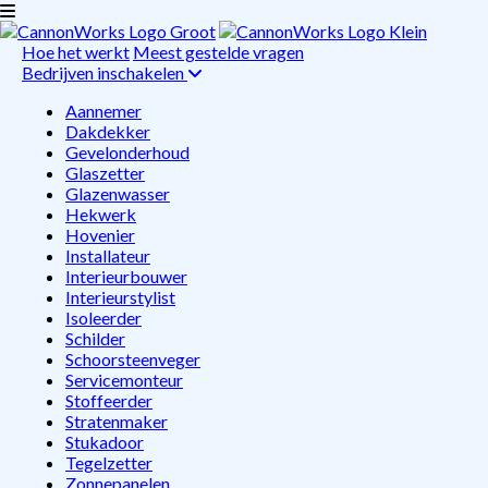
Hoe het werkt
Meest gestelde vragen
Bedrijven inschakelen
Aannemer
Dakdekker
Gevelonderhoud
Glaszetter
Glazenwasser
Hekwerk
Hovenier
Installateur
Interieurbouwer
Interieurstylist
Isoleerder
Schilder
Schoorsteenveger
Servicemonteur
Stoffeerder
Stratenmaker
Stukadoor
Tegelzetter
Zonnepanelen