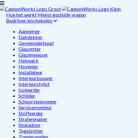
Hoe het werkt
Meest gestelde vragen
Bedrijven inschakelen
Aannemer
Dakdekker
Gevelonderhoud
Glaszetter
Glazenwasser
Hekwerk
Hovenier
Installateur
Interieurbouwer
Interieurstylist
Isoleerder
Schilder
Schoorsteenveger
Servicemonteur
Stoffeerder
Stratenmaker
Stukadoor
Tegelzetter
Zonnepanelen