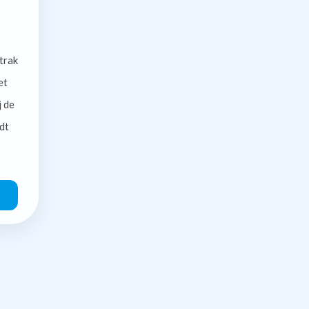
trak
et
j de
dt
O