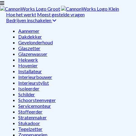
Hoe het werkt
Meest gestelde vragen
Bedrijven inschakelen
Aannemer
Dakdekker
Gevelonderhoud
Glaszetter
Glazenwasser
Hekwerk
Hovenier
Installateur
Interieurbouwer
Interieurstylist
Isoleerder
Schilder
Schoorsteenveger
Servicemonteur
Stoffeerder
Stratenmaker
Stukadoor
Tegelzetter
Zonnepanelen