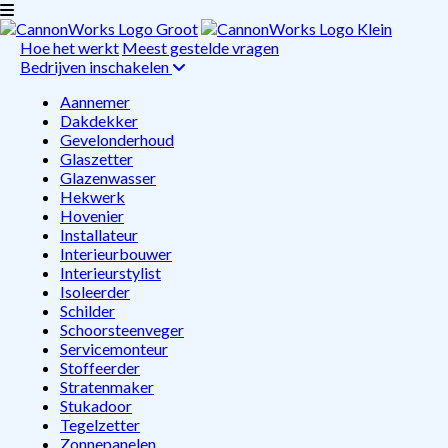
Hoe het werkt
Meest gestelde vragen
Bedrijven inschakelen
Aannemer
Dakdekker
Gevelonderhoud
Glaszetter
Glazenwasser
Hekwerk
Hovenier
Installateur
Interieurbouwer
Interieurstylist
Isoleerder
Schilder
Schoorsteenveger
Servicemonteur
Stoffeerder
Stratenmaker
Stukadoor
Tegelzetter
Zonnepanelen