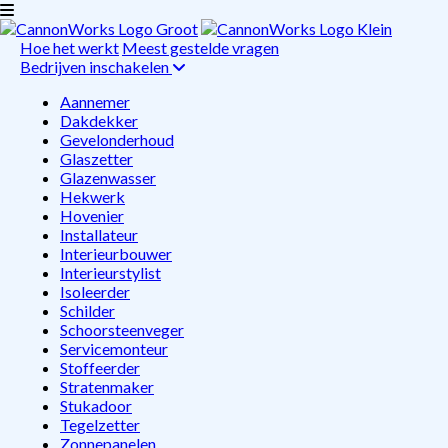
Hoe het werkt
Meest gestelde vragen
Bedrijven inschakelen
Aannemer
Dakdekker
Gevelonderhoud
Glaszetter
Glazenwasser
Hekwerk
Hovenier
Installateur
Interieurbouwer
Interieurstylist
Isoleerder
Schilder
Schoorsteenveger
Servicemonteur
Stoffeerder
Stratenmaker
Stukadoor
Tegelzetter
Zonnepanelen