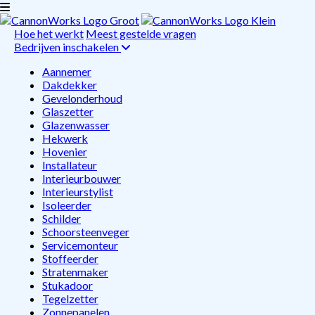
Hoe het werkt
Meest gestelde vragen
Bedrijven inschakelen
Aannemer
Dakdekker
Gevelonderhoud
Glaszetter
Glazenwasser
Hekwerk
Hovenier
Installateur
Interieurbouwer
Interieurstylist
Isoleerder
Schilder
Schoorsteenveger
Servicemonteur
Stoffeerder
Stratenmaker
Stukadoor
Tegelzetter
Zonnepanelen