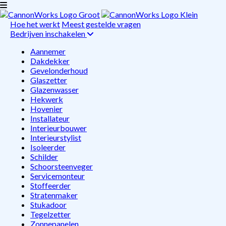
Hoe het werkt
Meest gestelde vragen
Bedrijven inschakelen
Aannemer
Dakdekker
Gevelonderhoud
Glaszetter
Glazenwasser
Hekwerk
Hovenier
Installateur
Interieurbouwer
Interieurstylist
Isoleerder
Schilder
Schoorsteenveger
Servicemonteur
Stoffeerder
Stratenmaker
Stukadoor
Tegelzetter
Zonnepanelen