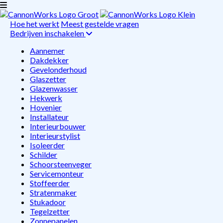
Hoe het werkt
Meest gestelde vragen
Bedrijven inschakelen
Aannemer
Dakdekker
Gevelonderhoud
Glaszetter
Glazenwasser
Hekwerk
Hovenier
Installateur
Interieurbouwer
Interieurstylist
Isoleerder
Schilder
Schoorsteenveger
Servicemonteur
Stoffeerder
Stratenmaker
Stukadoor
Tegelzetter
Zonnepanelen