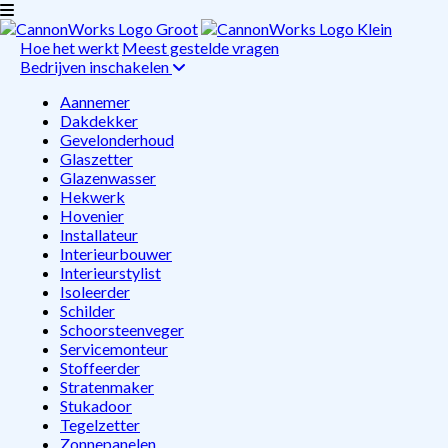
Hoe het werkt
Meest gestelde vragen
Bedrijven inschakelen
Aannemer
Dakdekker
Gevelonderhoud
Glaszetter
Glazenwasser
Hekwerk
Hovenier
Installateur
Interieurbouwer
Interieurstylist
Isoleerder
Schilder
Schoorsteenveger
Servicemonteur
Stoffeerder
Stratenmaker
Stukadoor
Tegelzetter
Zonnepanelen