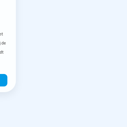
et
j de
dt