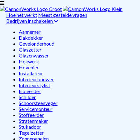
Hoe het werkt
Meest gestelde vragen
Bedrijven inschakelen
Aannemer
Dakdekker
Gevelonderhoud
Glaszetter
Glazenwasser
Hekwerk
Hovenier
Installateur
Interieurbouwer
Interieurstylist
Isoleerder
Schilder
Schoorsteenveger
Servicemonteur
Stoffeerder
Stratenmaker
Stukadoor
Tegelzetter
Zonnepanelen