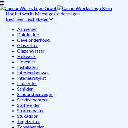
Hoe het werkt
Meest gestelde vragen
Bedrijven inschakelen
Aannemer
Dakdekker
Gevelonderhoud
Glaszetter
Glazenwasser
Hekwerk
Hovenier
Installateur
Interieurbouwer
Interieurstylist
Isoleerder
Schilder
Schoorsteenveger
Servicemonteur
Stoffeerder
Stratenmaker
Stukadoor
Tegelzetter
Zonnepanelen