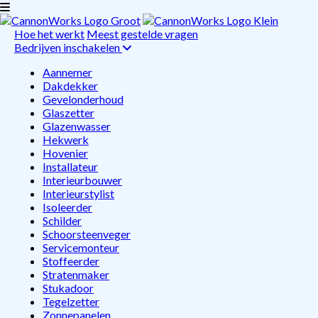
Hoe het werkt
Meest gestelde vragen
Bedrijven inschakelen
Aannemer
Dakdekker
Gevelonderhoud
Glaszetter
Glazenwasser
Hekwerk
Hovenier
Installateur
Interieurbouwer
Interieurstylist
Isoleerder
Schilder
Schoorsteenveger
Servicemonteur
Stoffeerder
Stratenmaker
Stukadoor
Tegelzetter
Zonnepanelen