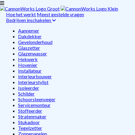
Hoe het werkt
Meest gestelde vragen
Bedrijven inschakelen
Aannemer
Dakdekker
Gevelonderhoud
Glaszetter
Glazenwasser
Hekwerk
Hovenier
Installateur
Interieurbouwer
Interieurstylist
Isoleerder
Schilder
Schoorsteenveger
Servicemonteur
Stoffeerder
Stratenmaker
Stukadoor
Tegelzetter
Zonnepanelen