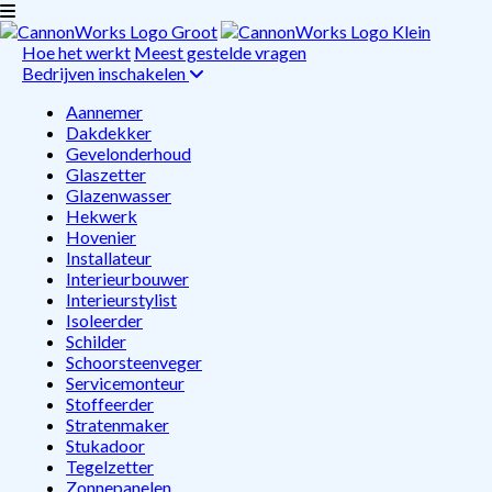
Hoe het werkt
Meest gestelde vragen
Bedrijven inschakelen
Aannemer
Dakdekker
Gevelonderhoud
Glaszetter
Glazenwasser
Hekwerk
Hovenier
Installateur
Interieurbouwer
Interieurstylist
Isoleerder
Schilder
Schoorsteenveger
Servicemonteur
Stoffeerder
Stratenmaker
Stukadoor
Tegelzetter
Zonnepanelen