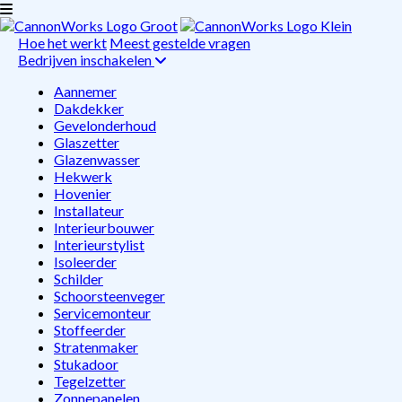
Hoe het werkt
Meest gestelde vragen
Bedrijven inschakelen
Aannemer
Dakdekker
Gevelonderhoud
Glaszetter
Glazenwasser
Hekwerk
Hovenier
Installateur
Interieurbouwer
Interieurstylist
Isoleerder
Schilder
Schoorsteenveger
Servicemonteur
Stoffeerder
Stratenmaker
Stukadoor
Tegelzetter
Zonnepanelen