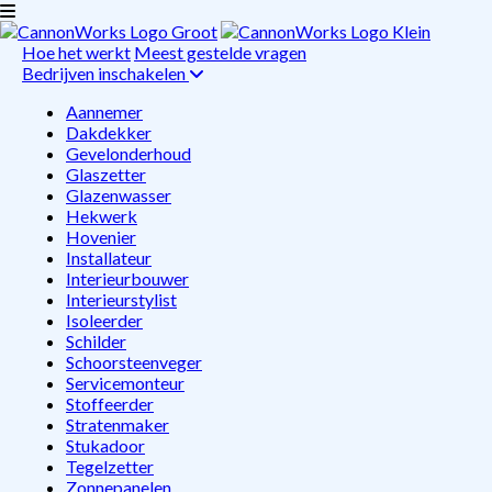
Hoe het werkt
Meest gestelde vragen
Bedrijven inschakelen
Aannemer
Dakdekker
Gevelonderhoud
Glaszetter
Glazenwasser
Hekwerk
Hovenier
Installateur
Interieurbouwer
Interieurstylist
Isoleerder
Schilder
Schoorsteenveger
Servicemonteur
Stoffeerder
Stratenmaker
Stukadoor
Tegelzetter
Zonnepanelen