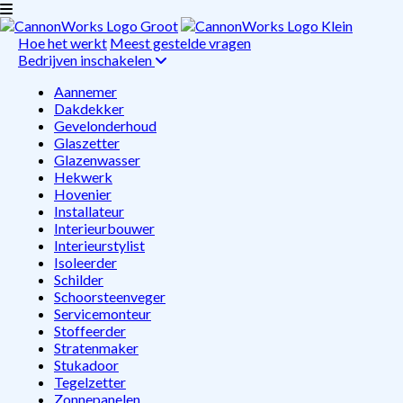
Hoe het werkt
Meest gestelde vragen
Bedrijven inschakelen
Aannemer
Dakdekker
Gevelonderhoud
Glaszetter
Glazenwasser
Hekwerk
Hovenier
Installateur
Interieurbouwer
Interieurstylist
Isoleerder
Schilder
Schoorsteenveger
Servicemonteur
Stoffeerder
Stratenmaker
Stukadoor
Tegelzetter
Zonnepanelen