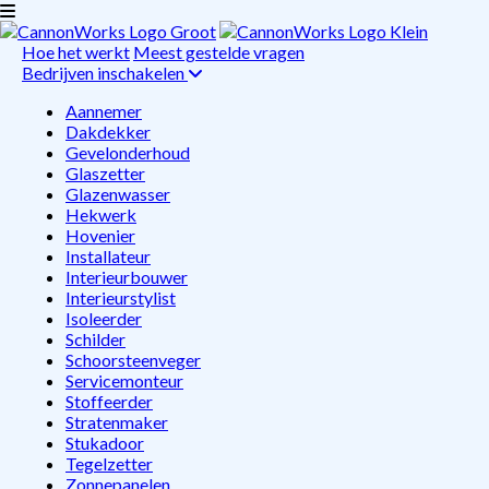
Hoe het werkt
Meest gestelde vragen
Bedrijven inschakelen
Aannemer
Dakdekker
Gevelonderhoud
Glaszetter
Glazenwasser
Hekwerk
Hovenier
Installateur
Interieurbouwer
Interieurstylist
Isoleerder
Schilder
Schoorsteenveger
Servicemonteur
Stoffeerder
Stratenmaker
Stukadoor
Tegelzetter
Zonnepanelen