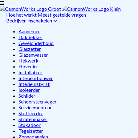
Hoe het werkt
Meest gestelde vragen
Bedrijven inschakelen
Aannemer
Dakdekker
Gevelonderhoud
Glaszetter
Glazenwasser
Hekwerk
Hovenier
Installateur
Interieurbouwer
Interieurstylist
Isoleerder
Schilder
Schoorsteenveger
Servicemonteur
Stoffeerder
Stratenmaker
Stukadoor
Tegelzetter
Zonnepanelen