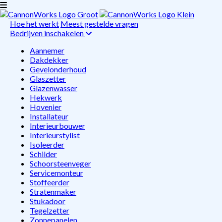
Hoe het werkt
Meest gestelde vragen
Bedrijven inschakelen
Aannemer
Dakdekker
Gevelonderhoud
Glaszetter
Glazenwasser
Hekwerk
Hovenier
Installateur
Interieurbouwer
Interieurstylist
Isoleerder
Schilder
Schoorsteenveger
Servicemonteur
Stoffeerder
Stratenmaker
Stukadoor
Tegelzetter
Zonnepanelen