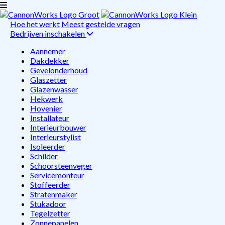
Hoe het werkt
Meest gestelde vragen
Bedrijven inschakelen
Aannemer
Dakdekker
Gevelonderhoud
Glaszetter
Glazenwasser
Hekwerk
Hovenier
Installateur
Interieurbouwer
Interieurstylist
Isoleerder
Schilder
Schoorsteenveger
Servicemonteur
Stoffeerder
Stratenmaker
Stukadoor
Tegelzetter
Zonnepanelen