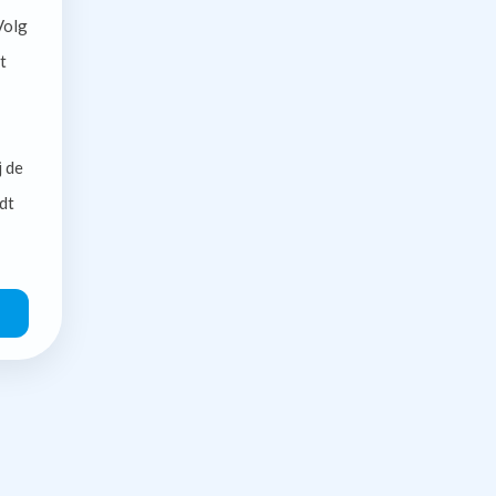
olg
t
j de
dt