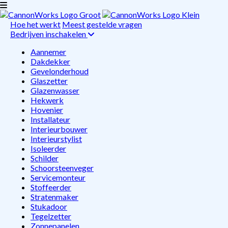
Hoe het werkt
Meest gestelde vragen
Bedrijven inschakelen
Aannemer
Dakdekker
Gevelonderhoud
Glaszetter
Glazenwasser
Hekwerk
Hovenier
Installateur
Interieurbouwer
Interieurstylist
Isoleerder
Schilder
Schoorsteenveger
Servicemonteur
Stoffeerder
Stratenmaker
Stukadoor
Tegelzetter
Zonnepanelen