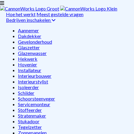
Hoe het werkt
Meest gestelde vragen
Bedrijven inschakelen
Aannemer
Dakdekker
Gevelonderhoud
Glaszetter
Glazenwasser
Hekwerk
Hovenier
Installateur
Interieurbouwer
Interieurstylist
Isoleerder
Schilder
Schoorsteenveger
Servicemonteur
Stoffeerder
Stratenmaker
Stukadoor
Tegelzetter
Zonnepanelen