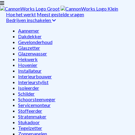
Hoe het werkt
Meest gestelde vragen
Bedrijven inschakelen
Aannemer
Dakdekker
Gevelonderhoud
Glaszetter
Glazenwasser
Hekwerk
Hovenier
Installateur
Interieurbouwer
Interieurstylist
Isoleerder
Schilder
Schoorsteenveger
Servicemonteur
Stoffeerder
Stratenmaker
Stukadoor
Tegelzetter
Zonnepanelen