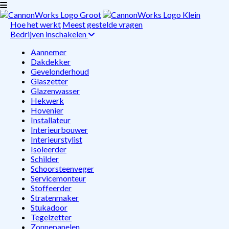
Hoe het werkt
Meest gestelde vragen
Bedrijven inschakelen
Aannemer
Dakdekker
Gevelonderhoud
Glaszetter
Glazenwasser
Hekwerk
Hovenier
Installateur
Interieurbouwer
Interieurstylist
Isoleerder
Schilder
Schoorsteenveger
Servicemonteur
Stoffeerder
Stratenmaker
Stukadoor
Tegelzetter
Zonnepanelen