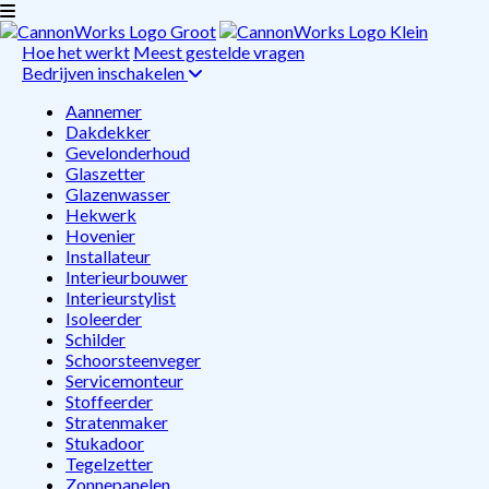
Hoe het werkt
Meest gestelde vragen
Bedrijven inschakelen
Aannemer
Dakdekker
Gevelonderhoud
Glaszetter
Glazenwasser
Hekwerk
Hovenier
Installateur
Interieurbouwer
Interieurstylist
Isoleerder
Schilder
Schoorsteenveger
Servicemonteur
Stoffeerder
Stratenmaker
Stukadoor
Tegelzetter
Zonnepanelen