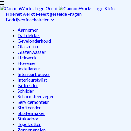
Hoe het werkt
Meest gestelde vragen
Bedrijven inschakelen
Aannemer
Dakdekker
Gevelonderhoud
Glaszetter
Glazenwasser
Hekwerk
Hovenier
Installateur
Interieurbouwer
Interieurstylist
Isoleerder
Schilder
Schoorsteenveger
Servicemonteur
Stoffeerder
Stratenmaker
Stukadoor
Tegelzetter
Zonnepanelen