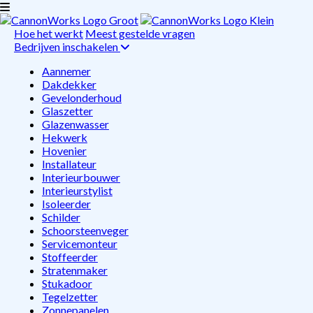
Hoe het werkt
Meest gestelde vragen
Bedrijven inschakelen
Aannemer
Dakdekker
Gevelonderhoud
Glaszetter
Glazenwasser
Hekwerk
Hovenier
Installateur
Interieurbouwer
Interieurstylist
Isoleerder
Schilder
Schoorsteenveger
Servicemonteur
Stoffeerder
Stratenmaker
Stukadoor
Tegelzetter
Zonnepanelen