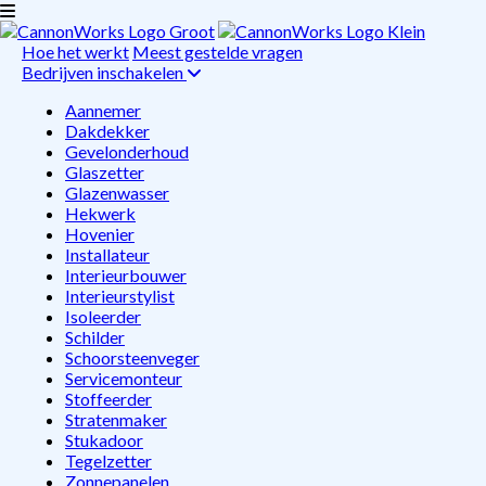
Hoe het werkt
Meest gestelde vragen
Bedrijven inschakelen
Aannemer
Dakdekker
Gevelonderhoud
Glaszetter
Glazenwasser
Hekwerk
Hovenier
Installateur
Interieurbouwer
Interieurstylist
Isoleerder
Schilder
Schoorsteenveger
Servicemonteur
Stoffeerder
Stratenmaker
Stukadoor
Tegelzetter
Zonnepanelen