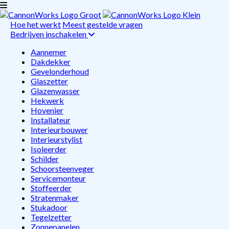
Hoe het werkt
Meest gestelde vragen
Bedrijven inschakelen
Aannemer
Dakdekker
Gevelonderhoud
Glaszetter
Glazenwasser
Hekwerk
Hovenier
Installateur
Interieurbouwer
Interieurstylist
Isoleerder
Schilder
Schoorsteenveger
Servicemonteur
Stoffeerder
Stratenmaker
Stukadoor
Tegelzetter
Zonnepanelen